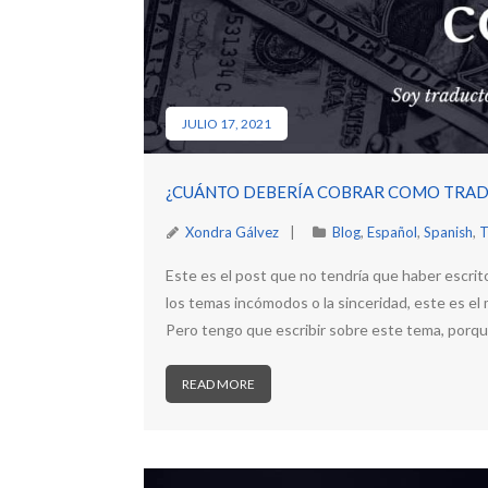
JULIO 17, 2021
¿CUÁNTO DEBERÍA COBRAR COMO TRA
Xondra Gálvez
Blog
,
Español
,
Spanish
,
T
Este es el post que no tendría que haber escri
los temas incómodos o la sinceridad, este es el
Pero tengo que escribir sobre este tema, porq
READ MORE