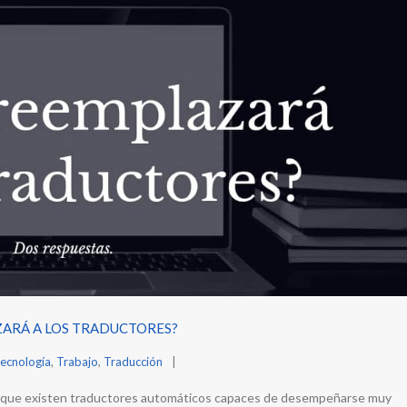
AZARÁ A LOS TRADUCTORES?
ecnología
,
Trabajo
,
Traducción
unque existen traductores automáticos capaces de desempeñarse muy