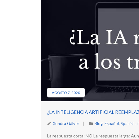
AGOSTO 7, 2020
¿LA INTELIGENCIA ARTIFICIAL REEMPL
Xondra Gálvez
Blog
,
Español
,
Spanish
,
T
La respuesta corta: NO La respuesta larga: A