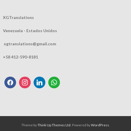
XGTranslations
Venezuela - Estados Unidos
xgtranslations@gmail.com
+58 412-590-8181
Theme by
Think Up Themes Ltd
. Powered by
WordPress
.