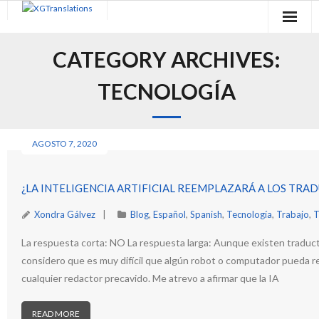
Skip
to
content
CATEGORY ARCHIVES:
TECNOLOGÍA
AGOSTO 7, 2020
¿LA INTELIGENCIA ARTIFICIAL REEMPLAZARÁ A LOS TRA
Xondra Gálvez
Blog
,
Español
,
Spanish
,
Tecnología
,
Trabajo
,
T
La respuesta corta: NO La respuesta larga: Aunque existen tradu
considero que es muy difícil que algún robot o computador pueda re
cualquier redactor precavido. Me atrevo a afirmar que la IA
READ MORE