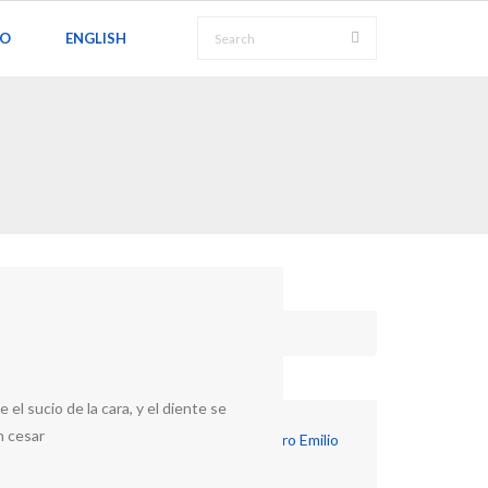
TO
ENGLISH
Últimas Entradas
el sucio de la cara, y el diente se
n cesar
El diente roto (Cuento) de Pedro Emilio
Coll