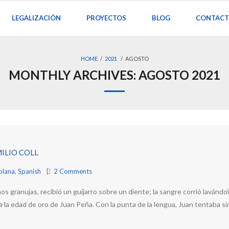
LEGALIZACIÓN
PROYECTOS
BLOG
CONTAC
HOME
/
2021
/
AGOSTO
MONTHLY ARCHIVES:
AGOSTO 2021
ILIO COLL
olana
,
Spanish
2
Comments
granujas, recibió un guijarro sobre un diente; la sangre corrió lavándole 
ia la edad de oro de Juan Peña. Con la punta de la lengua, Juan tentaba si