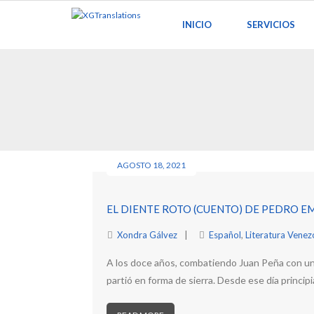
Skip
INICIO
SERVICIOS
to
content
AGOSTO 18, 2021
EL DIENTE ROTO (CUENTO) DE PEDRO EM
Xondra Gálvez
Español
,
Literatura Venez
A los doce años, combatiendo Juan Peña con unos 
partió en forma de sierra. Desde ese día princip